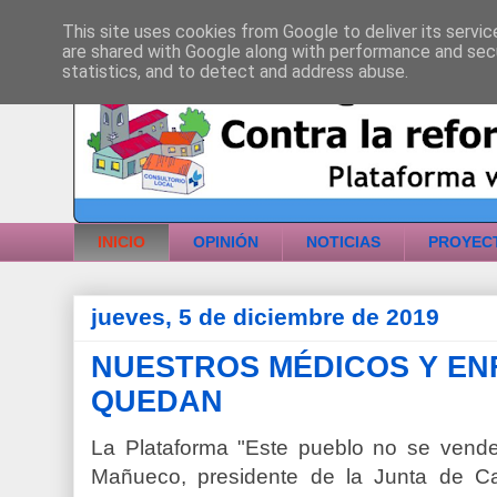
This site uses cookies from Google to deliver its servic
are shared with Google along with performance and secu
statistics, and to detect and address abuse.
INICIO
OPINIÓN
NOTICIAS
PROYECT
jueves, 5 de diciembre de 2019
NUESTROS MÉDICOS Y EN
QUEDAN
La Plataforma "Este pueblo no se vende
Mañueco, presidente de la Junta de Cast